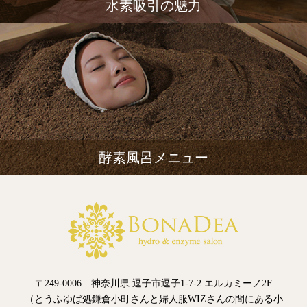
水素吸引の魅力
酵素風呂メニュー
〒249-0006 神奈川県 逗子市逗子1-7-2 エルカミーノ2F
（とうふゆば処鎌倉小町さんと婦人服WIZさんの間にある小